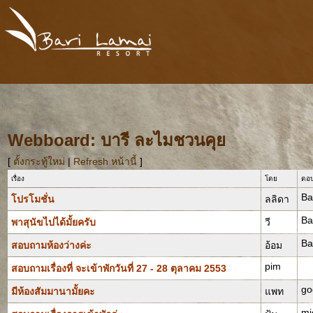
Webboard: บารี ละไมชวนคุย
[
ตั้งกระทู้ใหม่
|
Refresh หน้านี้
]
เรื่อง
โดย
ตอบ
Ba
โปรโมชั่น
ลลิดา
Ba
พาสุนัขไปได้มั้ยครับ
วี
Ba
สอบถามห้องว่างค่ะ
อ้อม
pim
สอบถามเรื่องที่ จะเข้าพักวันที่ 27 - 28 ตุลาคม 2553
go
มีห้องสัมมานามั้ยคะ
แพท
mi