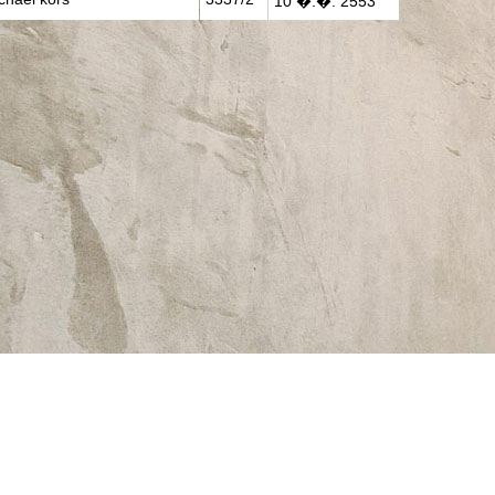
10 �.�. 2553