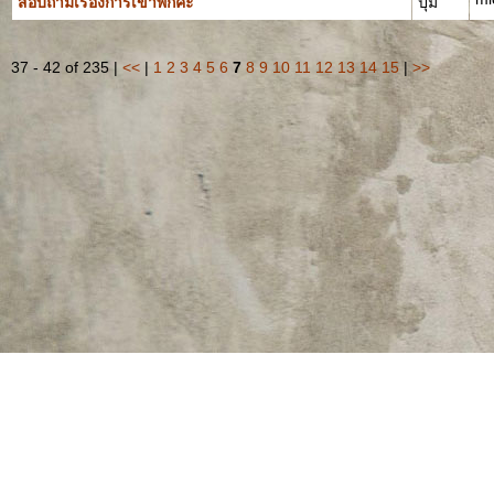
สอบถามเรื่องการเข้าพักค่ะ
ปุ้ม
37 - 42 of 235 |
<<
|
1
2
3
4
5
6
7
8
9
10
11
12
13
14
15
|
>>